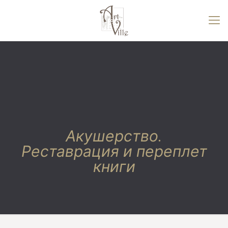
Акушерство.
Реставрация и переплет
книги