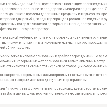
дметов обихода, а мебель превратила в настоящие произведения 
ы, великолепное знание пород дерева и материалов для декора. О
ееся до нашего времени деревянные предметы интерьера тех врем
материала для резьбы, за годы превращает роскошное изделие в р
ледствиями которого является деформация шпона, растрескивание 
офессионального реставратора.
 антикварной мебелью используют в основном идентичные оригин
ия шеллаком и применял в инкрустации латунь - при реставрации т
кий облик изделия.
ески легче в использользовании и требуют гораздо меньше врем
золочения, которыми может пользоваться только опытный мастер. 
льно отличаются от стоимости и сроков реставрации современной 
, напротив, современные же материалы, то есть, по сути, повтор
аврацию быстрым и вполне доступным мероприятием.
виль", посмотреть фотоотчеты по проводимых здесь работах можн
идеть Вас в друзьях мастерской и ответим на любые вопросы по ре