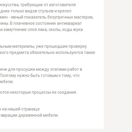
искусства, требующие от изготовителя
дних только видов стульев и кресел
ен - явный показатель безупречных мастеров,
уины. В плачевное состояние антиквариат
и замутнение слоя лака, сколы, ходы жука
альным материалы, уже прошедшие проверку
акого предмета обязательно используются такие
ени для просушки между этапами работ в
Поэтому нужно быть готовым к тому, что
мебели.
яются некоторые процессы ее создания.
о на нашей странице
ставрации деревянной мебели.