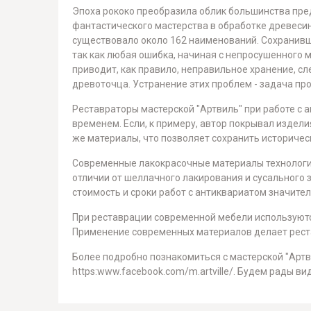
Эпоха рококо преобразила облик большинства пре
фантастического мастерства в обработке древесин
существовало около 162 наименований. Сохранивш
так как любая ошибка, начиная с непросушенного 
приводит, как правило, неправильное хранение, с
древоточца. Устранение этих проблем - задача пр
Реставраторы мастерской "Артвиль" при работе с
временем. Если, к примеру, автор покрывал издел
же материалы, что позволяет сохранить историчес
Современные лакокрасочные материалы технологич
отличии от шеллачного лакирования и сусального 
стоимость и сроки работ с антиквариатом значите
При реставрации современной мебели используются
Применение современных материалов делает рест
Более подробно познакомиться с мастерской "Арт
https:www.facebook.com/m.artville/. Будем рады в