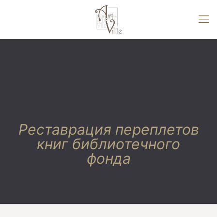
Реставрация переплетов
книг библиотечного
фонда