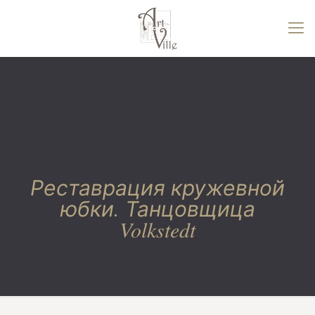
Реставрация кружевной
юбки. Танцовщица
Volkstedt