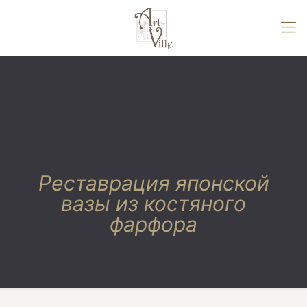
Реставрация японской
вазы из костяного
фарфора