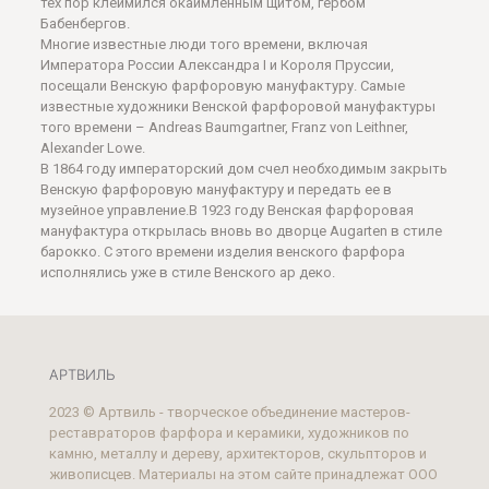
тех пор клеймился окаймленным щитом, гербом
Бабенбергов.
Многие известные люди того времени, включая
Императора России Александра I и Короля Пруссии,
посещали Венскую фарфоровую мануфактуру. Самые
известные художники Венской фарфоровой мануфактуры
того времени – Andreas Baumgartner, Franz von Leithner,
Alexander Lowe.
В 1864 году императорский дом счел необходимым закрыть
Венскую фарфоровую мануфактуру и передать ее в
музейное управление.В 1923 году Венская фарфоровая
мануфактура открылась вновь во дворце Augarten в стиле
барокко. С этого времени изделия венского фарфора
исполнялись уже в стиле Венского ар деко.
АРТВИЛЬ
2023 © Артвиль - творческое объединение мастеров-
реставраторов фарфора и керамики, художников по
камню, металлу и дереву, архитекторов, скульпторов и
живописцев. Материалы на этом сайте принадлежат ООО