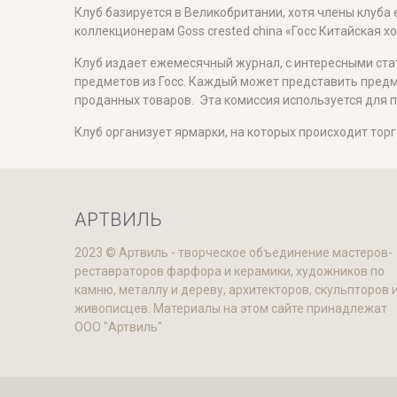
Клуб базируется в Великобритании, хотя члены клуба
коллекционерам Goss crested china «Госс Китайская х
Клуб издает ежемесячный журнал, с интересными стат
предметов из Госс. Каждый может представить предме
проданных товаров. Эта комиссия используется для 
Клуб организует ярмарки, на которых происходит тор
АРТВИЛЬ
2023 © Артвиль - творческое объединение мастеров-
реставраторов фарфора и керамики, художников по
камню, металлу и дереву, архитекторов, скульпторов 
живописцев. Материалы на этом сайте принадлежат
ООО "Артвиль"