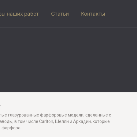
ы наших работ
Статьи
Контакты
.
 белые глазурованные фарфоровые модели, сделанные с
аводы, в том числе Carlton, Шелли и Аркадии, которые
е фарфора.