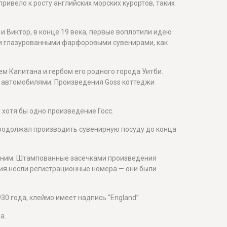
ривело к росту английских морских курортов, таких
 и Виктор, в конце 19 века, первые воплотили идею
ыми глазурованными фарфоровыми сувенирами, как
м Капитана и гербом его родного города Уитби.
 и автомобилями. Произведения Goss коттеджи
л хотя бы одно произведение Госс.
продолжал производить сувенирную посуду до конца
од ним. Штампованные засечками произведения
елия несли регистрационные номера — они были
30 года, клеймо имеет надпись “England”
а.