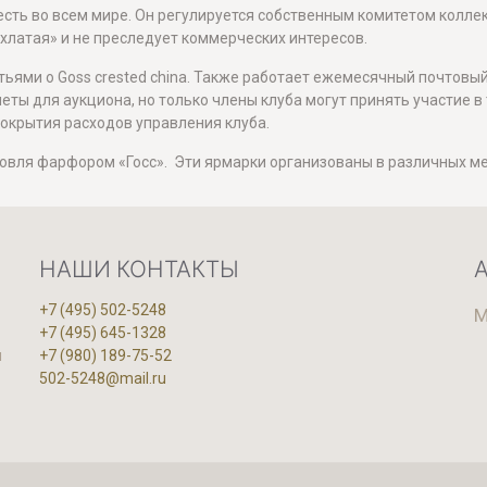
 есть во всем мире. Он регулируется собственным комитетом колл
охлатая» и не преследует коммерческих интересов.
ьями о Goss crested china. Также работает ежемесячный почтовый
ты для аукциона, но только члены клуба могут принять участие в 
покрытия расходов управления клуба.
говля фарфором «Госс». Эти ярмарки организованы в различных ме
НАШИ КОНТАКТЫ
+7 (495) 502-5248
М
+7 (495) 645-1328
и
+7 (980) 189-75-52
502-5248@mail.ru