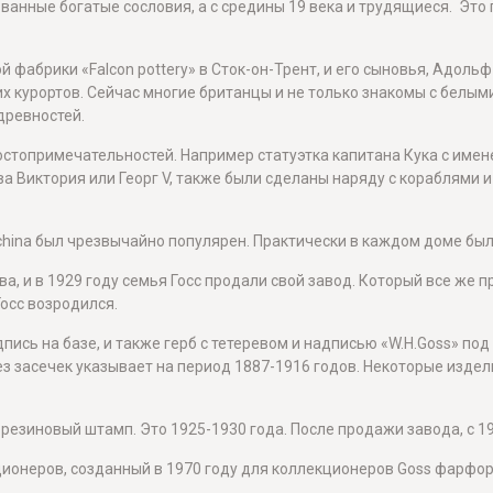
анные богатые сословия, а с средины 19 века и трудящиеся. Это п
 фабрики «Falcon pottery» в Сток-он-Трент, и его сыновья, Адольф
ких курортов. Сейчас многие британцы и не только знакомы с бел
древностей.
стопримечательностей. Например статуэтка капитана Кука с имене
а Виктория или Георг V, также были сделаны наряду с кораблями
ed china был чрезвычайно популярен. Практически в каждом доме бы
, и в 1929 году семья Госс продали свой завод. Который все же 
Госс возродился.
пись на базе, и также герб с тетеревом и надписью «W.H.Goss» п
без засечек указывает на период 1887-1916 годов. Некоторые изд
резиновый штамп. Это 1925-1930 года. После продажи завода, с 19
ионеров, созданный в 1970 году для коллекционеров Goss фарфор