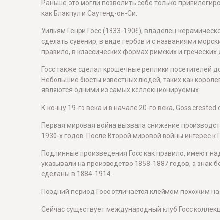
Раньше это могли позволить себе только привилегиров
как Блэкпул и Саутенд-он-Си.
Уильям Генри Госс (1833-1906), владелец керамической
сделать сувенир, в виде гербов и с названиями морс
правило, в классических формах римских и греческих 
Госс также сделал крошечные реплики посетителей до
Небольшие бюсты известных людей, таких как королев
являются одними из самых коллекционируемых.
К концу 19-го века и в начале 20-го века, Goss crest
Первая мировая война вызвала снижение производства
1930-х годов. После Второй мировой войны интерес к 
Подлинные произведения Госс как правило, имеют над
указывали на производство 1858-1887 годов, а знак 
сделаны в 1884-1914.
Поздний период Госс отличается клеймом похожим на 
Сейчас существует международный клуб Госс коллекц