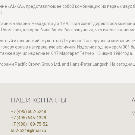
ание «AL-KA», представляющее собой комбинацию из первых двух бу
G.
айн в Баварии. Незадолго до 1970 года совет директоров компан
-Porzellan», которое было более благозвучным, что имело значени
естный итальянский скульптор Джузеппе Таглеруаль и компания «K
 голову орла в натуральную величину. Изделие под номером 001 
 также вручил изделие № 047 Маргарет Тетчер 13 июня 1984года.
орами Pacific Crown Group Ltd. and Hans-Peter Langsch. На сегод
НАШИ КОНТАКТЫ
+7 (495) 502-5248
М
+7 (495) 645-1328
и
+7 (980) 189-75-52
502-5248@mail.ru