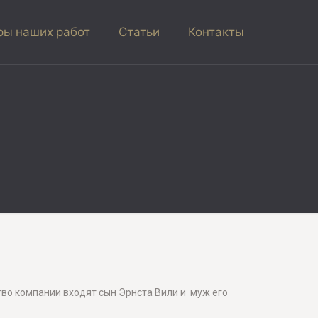
ы наших работ
Статьи
Контакты
ство компании входят сын Эрнста Вили и муж его