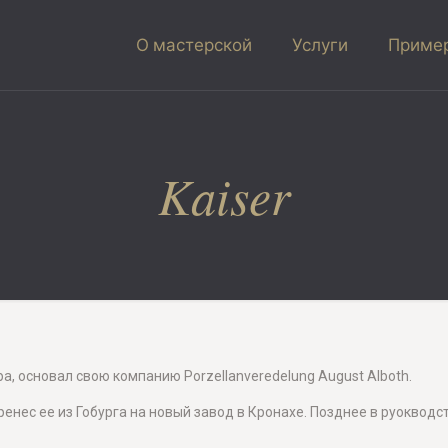
О мастерской
Услуги
Пример
Kaiser
а, основал свою компанию Porzellanveredelung August Alboth.
енес ее из Гобурга на новый завод в Кронахе. Позднее в руоквод