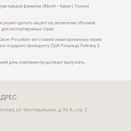
кв каждой фамилии (Alboth – Kaiser). Полное
ии решил сделать акцент на увеличение объемов
е для экспортируемых стран.
aiser-Porzellan» изготовили лимитированную серию
было подарено президенту США Рональду Рейгану 5
няшний день компания продолжает выпускать
АДРЕС
осква, ул. Фестивальная, д.39 А, стр. 2