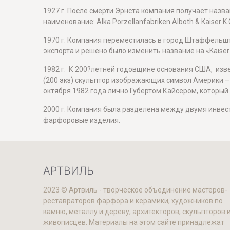
1927 г. После смерти Эрнста компания получает назв
наименование: Alka Porzellanfabriken Alboth & Kaiser K.
1970 г. Компания переместилась в город Штаффельшт
экспорта и решено было изменить название на «Kaiser
1982 г. К 200?летней годовщине основания США, изв
(200 экз) скульптор изображающих символ Америки –
октября 1982 года лично Губертом Кайсером, который
2000 г. Компания была разделена между двумя инвест
фарфоровые изделия.
АРТВИЛЬ
2023 © Артвиль - творческое объединение мастеров-
реставраторов фарфора и керамики, художников по
камню, металлу и дереву, архитекторов, скульпторов 
живописцев. Материалы на этом сайте принадлежат