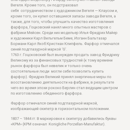
Вегеля. Кроме того, он подстраховал
себя сотрудничеством с худоджником Вегеля — Клаусом и,
кроме того, он купил оставшиеся запасы завода Вегеля, а
также, для того, чтобы улучшить качество изготовления
фарфора, Гоцковский нанял много опытных мастеров с
фабрики Мейсен. Среди них модельер Илья Фридрих Майер
и художники Карл Вильгельм Беме, Иоганн Бальтазар
Бормани Карл Якоб Кристиан Клипфель. Фарфор отмечался
синей подглазурной маркой ‘G’.
1763 г. Гоцсковский был вынужден продать завод Фридриху
Великому из за финансовых трудностей (к тому времени
рынок фарфора был невелик и только очень
состоятельные люди могли себе позволить купить
фарфор). Фридрих Великий принял энергичные меры по
восстановлению деятельности на фабрике, в результате
чего во время эпохи рококо Берлин стал ведущим центром
по изготовлению обеденного фарфора.
Фарфор отмечался синей подглазурной маркой,
изображающей скипетр в горизонтальном положении.
1837 – 1844 гг. В маркировке к скипетру добавились буквы
«KPM» (KPM означал Konigliche Porzellan-Manufaktur).