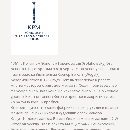
1761 г. Иоганном Эрнстом Гоцсковский (Gotzkowsky) был
основан фарфоровый звод Берлине, За основу была взята
часть завода Вильгельма Каспер Вегель (Wegely),
разорившегося в 1757 году. Вегель привлекал к работе
многих мастеров с заводов Мейсен и Хехст, производство
фарфора было налажено, но качество было не на высоком
уровне. В конце концов Вегелю пришлось закрыть завод
из-за финансовых проблем.
Во время существования фабрики на ней трудились мастер-
модельер Генрих Ричард и художник Исаак Иакова
Клаус. Изделия завода Вегеля были отмечены заглавной W,
которая всегда шла в сочетании с цифрами. Гоцсковский,
благодаря модельеру Ричарду заполучил «тайны» завода