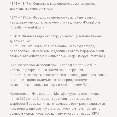
1844 – 1847 гг. Скипетр в маркировке заменен орлом,
держащим скипетр и миру.
1847 – 1870 гг. Фарфор клеймился круглой печатью с
изображением орла, окруженного надписью «Konigliche
Porzellan-Manufaktur.»
1870 гг. Вновь введен скипетр, но теперь расположенный
диагонально.
1882 — 1918 гг. Появился специальный тип фарфора,
разработанный Сегером. Изделия из этого фарфора были
отмечены скипетром с инициалами «S.gr.P (Seger -Porzellan).
В конце второй мировой войны завод в Берлине был
частично разрушен. На время реконструкции,
производство временно переехал в завод, расположенный
в Сельбе. Производимые в этот период предметы
отмечались знаком скипетра с добавлением ‘S’.
Королевская Фарфоровая Мануфактура на протяжении
почти 260 лет соблюдает традиции производства
фарфора. Все изделия изготавливаются и расписываются
исключительно вручную в ограниченном количестве по
эскизам художников, созданным много лет назад. KPM