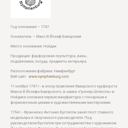
Год основания – 1747.
Основатель — Макс III Йозеф Баварский
Место основания: Нойдек
Продукция: фарфоровая скульптура, вазы,
подсвечники, посуда, предметы интерьера.
Расположение фабрики: Нимфенбург
Веб-сайт:
www.nymphenburg.com
11 ноября 1747 г.- в эпоху правления баварского курфюрста
Макса III Йозефа Баварского, в замке «Грюнер Шлёссль» в
Нойдеке основана первая мануфактура с гончарным и
формовочным цехами и художественными мастерскими.
1754 г.- Франческо Антонио Бустелли занял пост главного
модельера и творческого руководителя. Под
руководством Бустелли при сотрудничестве с художником