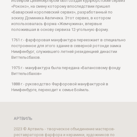
Йозефом Цехенбергером был создан курфюрстский сервиз
«Рококо», на смену которому впоследствии пришел
«Баварский королевский сервиз», разработанный по
эскизу Доминика Авличека. Этот сервиз, в котором
использовалась форма «Жемчужина», впервые
положившая в основу сервиза 12-угольную форму.
1761 г.- фарфоровая мануфактура переезжает в специально
построенное для этого здание в северной ротонде замка
Нимфенбург, служившего летней резиденцией династии
Виттельсбахов.
1975 г.- мануфактура была передана «Балансовому фонду
Виттельсбахов»
1888 г.- руководство Фарфоровой мануфактурой в
Нимфенбурге, переходит к семье Боймль.
АРТВИЛЬ
2023 © Артвиль - творческое объединение мастеров-
реставраторов фарфора и керамики, художников по