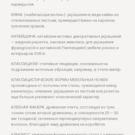
перекрытия.
КИМА: («набегающая волна»): украшение в виде каймы из
стилизованных листьев, преимущественно на карнизах
греческих храмов.
КИТАЙЩИНА: китайские мотивы декоративных украшений
— ажурная решетка, лаковая живопись для украшения
французской и английской (Чиппендейл) мебели рококо и
интерьеров XVIII в.
КЛАССИЦИЗМ: стилевые тенденции, основанные на
подражании античным образцам, например, в стиле ампир.
КЛАССИЦИСТИЧЕСКИЕ ФОРМЫ МЕБЕЛЬНЫХ НОЖЕК:
производные от колонны или стелы, сужающиеся книзу;
каннелюры, членения, украшения из листьев или розеток
еще больше усиливают классический характер.
КЛЕЕНАЯ ФАНЕРА: древесная плита, состоящая из трех
тонких слоев еловой древесины, в совокупности 20 — 30
мм толщиной, склеенных перпендикулярно направлению
волокон, благодаря чему древесина не коробится.
КЛИСМОС: элегантная форма греческого стула с одинаково