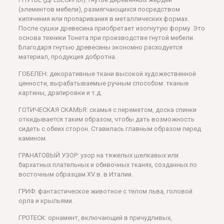
(элементов мебели), размягчающихся посредством
кипячения или пропаривания в металлических формах.
После сушки древесина приобретает изогнутую форму. Это
основа техники Тонета при производстве гнутой мебели.
Благодаря гнутью древесины экономно расходуется
материал, продукция добротна.
ГОБЕЛЕН: декоративные ткани высокой художественной
ценности, вырабатываемые ручным способом: тканые
картины, драпировки и т.д.
ГОТИЧЕСКАЯ СКАМЬЯ: скамья с переметом, доска спинки
откидывается таким образом, чтобы дать возможность
сидеть с обеих сторон. Ставилась главным образом перед
камином.
ГРАНАТОВЫЙ УЗОР: узор на тяжелых шелкавых или
бархатных плательных и обивочных тканях, созданных по
восточным образцам XV в. в Италии.
ГРИФ: фантастическое животное с телом льва, головой
орла и крыльями.
ГРОТЕСК: орнамент, включающий в причудливых,