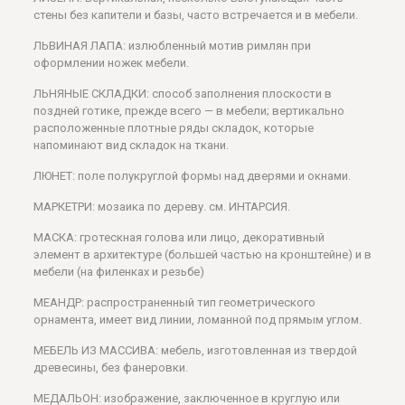
стены без капители и базы, часто встречается и в мебели.
ЛЬВИНАЯ ЛАПА: излюбленный мотив римлян при
оформлении ножек мебели.
ЛЬНЯНЫЕ СКЛАДКИ: способ заполнения плоскости в
поздней готике, прежде всего — в мебели; вертикально
расположенные плотные ряды складок, которые
напоминают вид складок на ткани.
ЛЮНЕТ: поле полукруглой формы над дверями и окнами.
МАРКЕТРИ: мозаика по дереву. см. ИНТАРСИЯ.
МАСКА: гротескная голова или лицо, декоративный
элемент в архитектуре (большей частью на кронштейне) и в
мебели (на филенках и резьбе)
МЕАНДР: распространенный тип геометрического
орнамента, имеет вид линии, ломанной под прямым углом.
МЕБЕЛЬ ИЗ МАССИВА: мебель, изготовленная из твердой
древесины, без фанеровки.
МЕДАЛЬОН: изображение, заключенное в круглую или