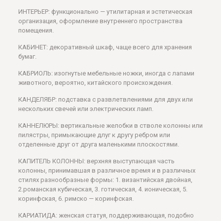
ИНТЕРЬЕР: функционально — утилитарная и эстетическая
организация, оформление внутреннего пространства
помещения.
КАБИНЕТ: декоративный шкаф, чаще всего для хранения
бумаг.
КАБРИОЛЬ: изогнутые мебельные ножки, иногда с лапами
животного, вероятно, китайского происхождения.
КАНДЕЛЯБР: подставка с развлетвлениями для двух или
нескольких свечей или электрических ламп.
КАННЕЛЮРЫ: вертикальные желобки в стволе колонны или
пилястры, примыкающие длуг к другу ребром или
отделенные друг от друга маленькими плоскостями.
КАПИТЕЛЬ КОЛОННЫ: верхняя выступающая часть
колонны, принимавшая в различное время и в различных
стилях разнообразные формы: 1. византийская двойная,
2.романская кубическая, 3. готическая, 4. ионическая, 5.
коринфская, 6. римско — коринфская.
КАРИАТИДА: женская статуя, поддерживающая, подобно