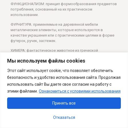
ФУНКЦИОНАЛИЗМ: принцип формообразования предметов
потребления, основанный на их практическом
использовании.
ФУРНИТУРА: применяемые на деревянной мебели
металлические элементы, которые используются в
качестве украшения или с практическими целями в форме
футерок, ручек, застежек.
ХИМЕРА: фантастическое животное из греческой
мифологии, встречающееся в качестве декоративного
Мы используем файлы cookies
мотива в античном и более поздних стилях.
Этот сайт использует cookie, что позволяет обеспечить
ЦАРГА: дощатая рама, соединяющая ножки столов или
стульев; вообще любая дощатая рама, поставленная на
безопасность и удобство использования сайта. Продолжая
кромку.
использовать сайт Вы даете свое согласие на работу с
этими файлами.
Ознакомиться с условиями использования
ЦВЕТОК В ФОРМЕ КРЕСТА: выполненный в виде бутона или
цветка шпиль готической башни с крестообразно
расположеными листьями.
Принять все
ЦОКОЛЬ: нижняя, выступающая опорная часть здания; в
Отказаться
мебели — массивная опора, заменяющая ножки. Обычно
применяется только для больших, состоящих из нескольких