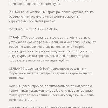
признака готической архитектуры.
РОКАЙЛЬ: искусственный грот, раковина; хрупкая, тонко
расчлененная ассиметричная форма раковины,
характерный орнамент рококо.
РУСТИКА: см. ТЕСАНЫЙ КАМЕНЬ.
СГРАФФИТО: разновидность декоративной живописи;
устойчивая к атмосферным влияниям живопись на стенах,
особенно фасадах. На стену наносится слой сырой
штукатурки, на который накладываются слои цветной
штукатурки. Затем при помощи скребков штукатурка
процарапывается на различную глубину.
СЕРВАНТ (креденца, буфет): известное в различных
формовариантах характерное изделие старонемецкого
стиля XIX в.
СИРЕНА: длевнегреческое мифологическое существо с
телом птицы и женской головой, в стилизованном виде
фигурирует во всех стилях. Особенно популярный мотив
романского стиля.
СОЕДИНЕНИЕ НА ШИПАХ (шиповое соединение): способ