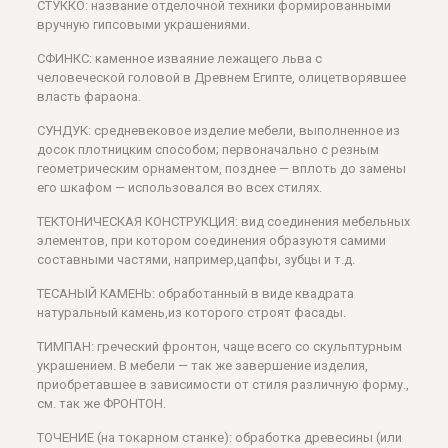
СТУККО: название отделочной техники формированными
вручную гипсовыми украшениями.
СФИНКС: каменное изваяние лежащего льва с
человеческой головой в Древнем Египте, олицетворявшее
власть фараона.
СУНДУК: средневековое изделие мебели, выполненное из
досок плотницким способом; первоначально с резным
геометрическим орнаментом, позднее — вплоть до замены
его шкафом — использовался во всех стилях.
ТЕКТОНИЧЕСКАЯ КОНСТРУКЦИЯ: вид соединения мебельных
элементов, при котором соединения образуютя самими
составными частями, например,цапфы, зубцы и т.д.
ТЕСАНЫЙ КАМЕНЬ: обработанный в виде квадрата
натуральный камень,из которого строят фасады.
ТИМПАН: греческий фронтон, чаще всего со скульптурным
украшением. В мебели — так же завершение изделия,
приобретавшее в зависимости от стиля различную форму.,
см. так же ФРОНТОН.
ТОЧЕНИЕ (на токарном станке): обработка древесины (или