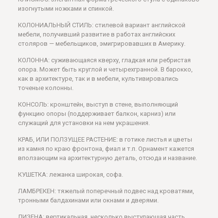
изогнутыми ножками и спинкой.
КОЛОНИАЛЬНЫЙ СТИЛЬ: стилевой вариант английской
мебели, получивший развитие в работах английских
столяров — мебельщиков, эмигрировавших в Америку.
КОЛОННА: суживающаяся кверху, гладкая или ребристая
опора. Может быть круглой и четырехгранной. В барокко,
как в архитектуре, так и в мебели, культивировались
точеные колонны.
КОНСОЛЬ: кронштейн, выступ в стене, выполняющий
функцию опоры (поддерживает балкон, карниз) или
служащий для установки на нем украшения.
КРАБ, ИЛИ ПОЛЗУЩЕЕ РАСТЕНИЕ: в готике листья и цветы
из камня по краю фронтона, фиал и т.п. Орнамент кажется
вползающим на архитектурную деталь, отсюда и название.
КУШЕТКА: лежанка широкая, софа.
ЛАМБРЕКЕН: тяжелый поперечный подвес над кроватями,
тронными балдахинами или окнами и дверями.
ЛИЗЕНА: вертикальная, несколько выступающая часть