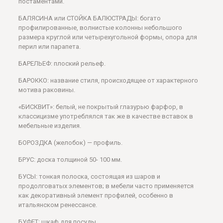
постаментами.
БАЛЯСИНА или СТОЙКА БАЛЮСТРАДЫ: богато
профилированные, волнистые колонны небольшого
размера круглой или четырехугольной формы, опора для
перил или парапета.
БАРЕЛЬЕФ: плоский рельеф.
БАРОККО: название стиля, происходящее от характерного
мотива раковины.
«БИСКВИТ»: белый, не покрытый глазурью фарфор, в
классицизме употреблялся так же в качестве вставок в
мебельные изделия.
БОРОЗДКА (желобок) — профиль.
БРУС: доска толщиной 50- 100 мм.
БУСЫ: тонкая полоска, состоящая из шаров и
продолговатых элементов; в мебели часто применяется
как декоративный элемент профилей, особенно в
итальянском ренессансе.
БУФЕТ: шкаф для посуды.