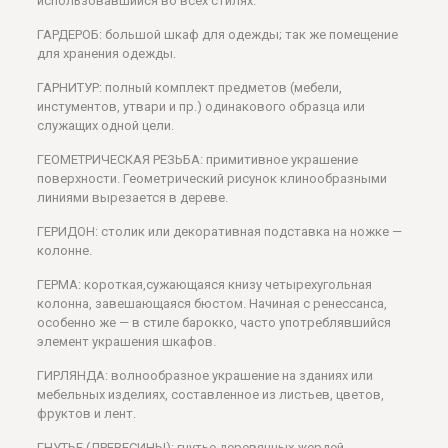
использовавшийся во всех стилях.
ГАРДЕРОБ: большой шкаф для одежды; так же помещение
для хранения одежды.
ГАРНИТУР: полный комплект предметов (мебели,
инстументов, утвари и пр.) одинакового образца или
служащих одной цели.
ГЕОМЕТРИЧЕСКАЯ РЕЗЬБА: примитивное украшение
поверхности. Геометрический рисунок клинообразными
линиями вырезается в дереве.
ГЕРИДОН: столик или декоративная подставка на ножке —
колонне.
ГЕРМА: короткая,сужающаяся книзу четырехугольная
колонна, завешающаяся бюстом. Начиная с ренессанса,
особенно же — в стиле барокко, часто употреблявшийся
элемент украшения шкафов.
ГИРЛЯНДА: волнообразное украшение на зданиях или
мебельных изделиях, составленное из листьев, цветов,
фруктов и лент.
ГНУТЬЕ (ДРЕВЕСИНЫ): гнутье деревянных жердей