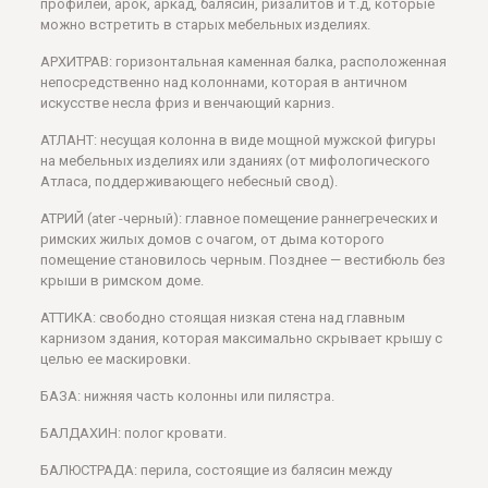
профилей, арок, аркад, балясин, ризалитов и т.д, которые
можно встретить в старых мебельных изделиях.
АРХИТРАВ: горизонтальная каменная балка, расположенная
непосредственно над колоннами, которая в античном
искусстве несла фриз и венчающий карниз.
АТЛАНТ: несущая колонна в виде мощной мужской фигуры
на мебельных изделиях или зданиях (от мифологического
Атласа, поддерживающего небесный свод).
АТРИЙ (ater -черный): главное помещение раннегреческих и
римских жилых домов с очагом, от дыма которого
помещение становилось черным. Позднее — вестибюль без
крыши в римском доме.
АТТИКА: свободно стоящая низкая стена над главным
карнизом здания, которая максимально скрывает крышу с
целью ее маскировки.
БАЗА: нижняя часть колонны или пилястра.
БАЛДАХИН: полог кровати.
БАЛЮСТРАДА: перила, состоящие из балясин между