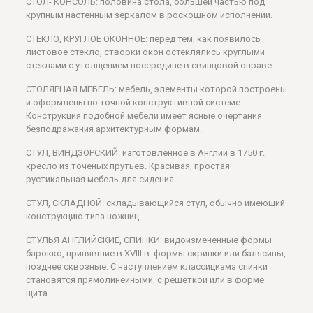
СТОЛ- КОНСОЛЬ: половина стола, большей частью под
крупным настенным зеркалом в роскошном исполнении.
СТЕКЛО, КРУГЛОЕ ОКОННОЕ: перед тем, как появилось
листовое стекло, створки окон остеклялись круглыми
стеклами с утолщением посередине в свинцовой оправе.
СТОЛЯРНАЯ МЕБЕЛЬ: мебель, элементы которой построены
и оформлены по точной конструктивной системе.
Конструкция подобной мебели имеет ясные очертания
безподражания архитектурным формам.
СТУЛ, ВИНДЗОРСКИЙ: изготовленное в Англии в 1750 г.
кресло из точеных прутьев. Красивая, простая
рустикальная мебель для сидения.
СТУЛ, СКЛАДНОЙ: складывающийся стул, обычно имеющий
конструкцию типа ножниц.
СТУЛЬЯ АНГЛИЙСКИЕ, СПИНКИ: видоизмененные формы
барокко, принявшие в XVIII в. формы скрипки или балясины,
позднее сквозные. С наступлением классицизма спинки
становятся прямолинейными, с решеткой или в форме
щита.