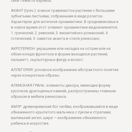
себя тяжесть карниза.
АКАНТ (греч.): южное травянистое растение с большими
зубчатыми листьями, собранными в виде розеток.
Характерен для античной орнаментики. В средневековье и
в новое время этот элемент орнаментики видоизменялся.
1. греческий; 2. римский; 3. византийско-романский; 4.
готический; 5. завиток аканта в стиле ренессанс .
АКРОТЕРИОН: украшение или насадка на острие или на
обоих концах фронтона в форме вьющихся растений,
пальметт, скульптурных фигур и волют.
АЛЛЕГОРИЯ: условное изображение абстрактного понятия
через конкретные образы.
АЛМАЗНАЯ ГРАНЬ: элементы декора, имеющие форму
кусочков драгоценных камней, распространены главным
образом в мебели ренессанса.
АМУР: древнеримский бог любви, изображавшийся в виде
обнаженного крылатого мальчика с луком и стрелами;
маленький ангел; шире — изображение обнаженного
ребенка в искусстве.