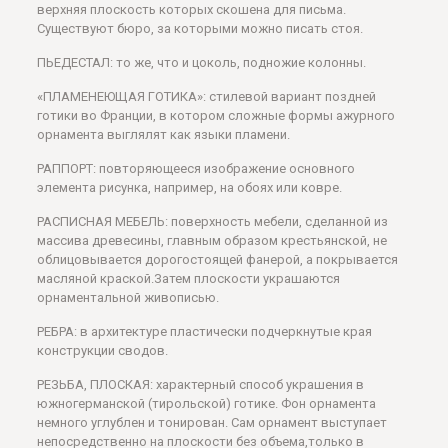
верхняя плоскость которых скошена для письма.
Существуют бюро, за которыми можно писать стоя.
ПЬЕДЕСТАЛ: то же, что и цоколь, подножие колонны.
«ПЛАМЕНЕЮЩАЯ ГОТИКА»: стилевой вариант поздней
готики во Франции, в котором сложные формы ажурного
орнамента выглялят как языки пламени.
РАППОРТ: повторяющееся изображение основного
элемента рисунка, например, на обоях или ковре.
РАСПИСНАЯ МЕБЕЛЬ: поверхность мебели, сделанной из
массива древесины, главным образом крестьянской, не
облицовывается дорогостоящей фанерой, а покрывается
масляной краской.Затем плоскости украшаются
орнаментальной живописью.
РЕБРА: в архитектуре пластически подчеркнутые края
конструкции сводов.
РЕЗЬБА, ПЛОСКАЯ: характерный способ украшения в
южногерманской (тирольской) готике. Фон орнамента
немного углублен и тонирован. Сам орнамент выступает
непосредственно на плоскости без объема,только в