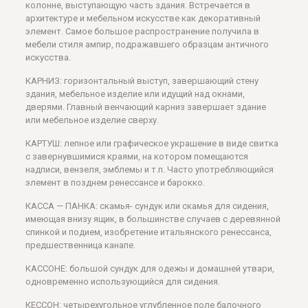
колонне, выступающую часть здания. Встречается в
архитектуре и мебельном искусстве как декоративный
элемент. Самое большое распространение получила в
мебели стиля ампир, подражавшего образцам античного
искусства.
КАРНИЗ: горизонтальный выступ, завершающий стену
здания, мебельное изделие или идущий над окнами,
дверями. Главный венчающий карниз завершает здание
или мебельное изделие сверху.
КАРТУШ: лепное или графическое украшение в виде свитка
с завернувшимися краями, на котором помещаются
надписи, вензеля, эмблемы и т.п. Часто употребляющийся
элемент в позднем ренессансе и барокко.
КАССА — ПАНКА: скамья- сундук или скамья для сидения,
имеющая внизу ящик, в большинстве случаев с деревянной
спинкой и подием, изобретение итальянского ренессанса,
предшественница канапе.
КАССОНЕ: большой сундук для одежы и домашней утвари,
одновременно использующийся для сидения.
КЕССОН: четырехугольное углубленное поле балочного