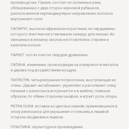
производства. Панель состоит из склеенных реек,
облицованных с двух сторон черновой рубашкой,
расположенной перпендикулярно направлению волокон
внутреннего слоя.
ПАПИРУС: высокое африканское растение, из сердцевины
которого египтяне изготавливали папирус для письма. Из
связанных в вязанку сволов изготовлялись стержни и
капители колонн.
ПАРКЕТ: пол из плиток твердой древесины.
ПАТИНА: изменение, происходящее на поверхности металла
и дерева под воздействием воздуха.
ПИЛЯСТРА: четырехгранная полуколонна, выступающая из
стены. Держит антаблемент, укрепляет и расчленяет стену.
Начиная с ренессанса встречается и в мебели, главным
образом, по обеим сторонам шкафов, и играет роль опоры.
PIETRA DURA: вставки из цветных камней, применявшиеся в
эпоху ренессанса для украшения столешниц и лицевой
стороны выдвижных ящиков.
ПЛАСТИКА: скульптурное произведение.