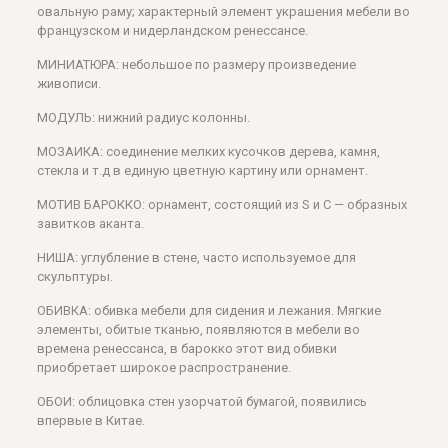
овальную раму; характерный элемент украшения мебели во
французском и нидерландском ренессансе.
МИНИАТЮРА: небольшое по размеру произведение
живописи.
МОДУЛЬ: нижний радиус колонны.
МОЗАИКА: соединение мелких кусочков дерева, камня,
стекла и т.д в единую цветную картину или орнамент.
МОТИВ БАРОККО: орнамент, состоящий из S и С — образных
завитков аканта.
НИША: углубление в стене, часто используемое для
скульптуры.
ОБИВКА: обивка мебели для сидения и лежания. Мягкие
элементы, обитые тканью, появляются в мебели во
времена ренессанса, в барокко этот вид обивки
приобретает широкое распространение.
ОБОИ: облицовка стен узорчатой бумагой, появились
впервые в Китае.