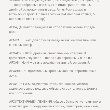
занавеса; 10.в виде подковы; 11. в виде пера для ручки; 12,
13. веерообразные своды; 14. в виде трилистника; 15.
двойной остроконечный свод. Английские формы
готических арок: 1. ранняя готика, 3-4. высокая готика, 5.
аоздняя готика (Тюдор).
АРКАДА: повторяющиеся на столбах или колоннах ряды
арок.
АРМУАР: шкаф для оружия, позднее так же платяной или
книжный шкаф.
АРХАИЧЕСКИЙ: древний, свойственный старине. В
греческом искусстве — период до середины V в. до н.э.
АРХАИЧНЫЙ — отзывающийся стариной, устарелый.
АРХИВОЛЬТ: профильный арочный карниз, обрамляющий
арку.
АРХИТЕКТУРА: зодчество, строительное искусство;
художественное решение объекта строительства, форма
его построения.
АРХИТЕКТУРНЫЕ ЧЛЕНЕНИЯ: общее обозначение принятых в
архитектурных сооружениях колонн, пилястров, карнизов,