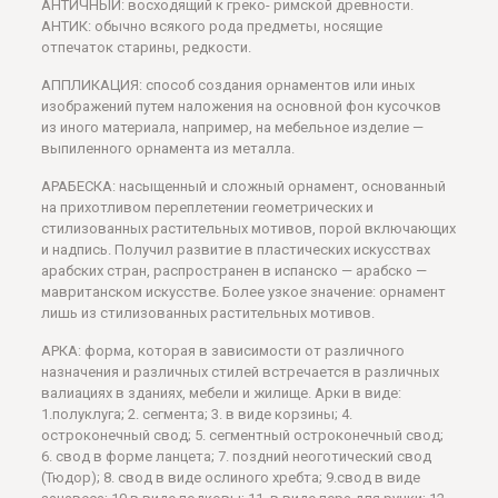
АНТИЧНЫЙ: восходящий к греко- римской древности.
АНТИК: обычно всякого рода предметы, носящие
отпечаток старины, редкости.
АППЛИКАЦИЯ: способ создания орнаментов или иных
изображений путем наложения на основной фон кусочков
из иного материала, например, на мебельное изделие —
выпиленного орнамента из металла.
АРАБЕСКА: насыщенный и сложный орнамент, основанный
на прихотливом переплетении геометрических и
стилизованных растительных мотивов, порой включающих
и надпись. Получил развитие в пластических искусствах
арабских стран, распространен в испанско — арабско —
мавританском искусстве. Более узкое значение: орнамент
лишь из стилизованных растительных мотивов.
АРКА: форма, которая в зависимости от различного
назначения и различных стилей встречается в различных
валиациях в зданиях, мебели и жилище. Арки в виде:
1.полуклуга; 2. сегмента; 3. в виде корзины; 4.
остроконечный свод; 5. сегментный остроконечный свод;
6. свод в форме ланцета; 7. поздний неоготический свод
(Тюдор); 8. свод в виде ослиного хребта; 9.свод в виде