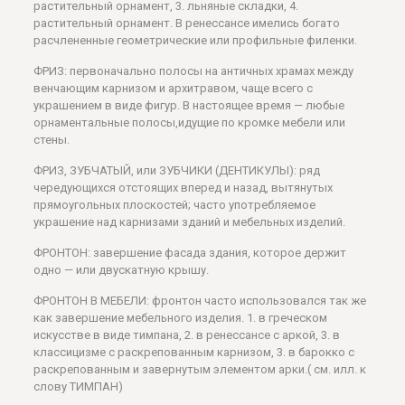
растительный орнамент, 3. льняные складки, 4.
растительный орнамент. В ренессансе имелись богато
расчлененные геометрические или профильные филенки.
ФРИЗ: первоначально полосы на античных храмах между
венчающим карнизом и архитравом, чаще всего с
украшением в виде фигур. В настоящее время — любые
орнаментальные полосы,идущие по кромке мебели или
стены.
ФРИЗ, ЗУБЧАТЫЙ, или ЗУБЧИКИ (ДЕНТИКУЛЫ): ряд
чередующихся отстоящих вперед и назад, вытянутых
прямоугольных плоскостей; часто употребляемое
украшение над карнизами зданий и мебельных изделий.
ФРОНТОН: завершение фасада здания, которое держит
одно — или двускатную крышу.
ФРОНТОН В МЕБЕЛИ: фронтон часто использовался так же
как завершение мебельного изделия. 1. в греческом
искусстве в виде тимпана, 2. в ренессансе с аркой, 3. в
классицизме с раскрепованным карнизом, 3. в барокко с
раскрепованным и завернутым элементом арки.( см. илл. к
слову ТИМПАН)