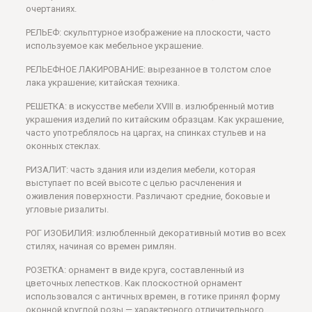
очертаниях.
РЕЛЬЕФ: скульптурное изображение на плоскости, часто
используемое как мебельное украшение.
РЕЛЬЕФНОЕ ЛАКИРОВАНИЕ: вырезанное в толстом слое
лака украшение; китайская техника.
РЕШЕТКА: в искусстве мебели XVIII в. излюбренный мотив
украшения изделий по китайским образцам. Как украшение,
часто употреблялось на царгах, на спинках стульев и на
оконных стеклах.
РИЗАЛИТ: часть здания или изделия мебели, которая
выступает по всей высоте с целью расчленения и
оживления поверхности. Различают средние, боковые и
угловые ризалиты.
РОГ ИЗОБИЛИЯ: излюбленный декоративный мотив во всех
стилях, начиная со времен римлян.
РОЗЕТКА: орнамент в виде круга, составленный из
цветочных лепестков. Как плоскостной орнамент
использовался с античных времен, в готике принял форму
оконной круглой розы — характерного отличительного