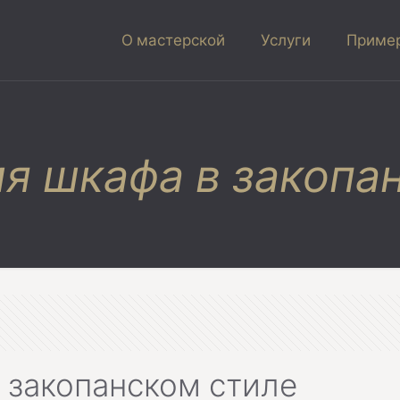
О мастерской
Услуги
Пример
я шкафа в закопа
 закопанском стиле