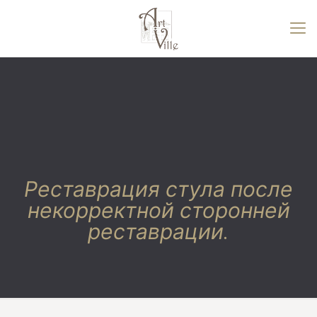
Реставрация стула после
некорректной сторонней
реставрации.