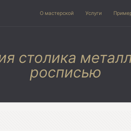
О мастерской
Услуги
Пример
ия столика металл
росписью