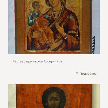
Реставрация иконы Троеручица
Подробнее