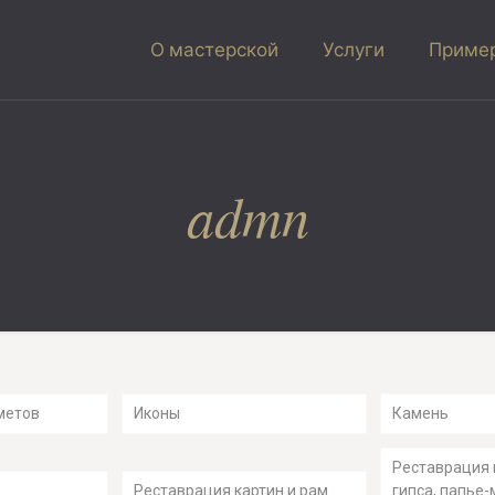
О мастерской
Услуги
Пример
admn
метов
Иконы
Камень
Реставрация 
Реставрация картин и рам
гипса, папье