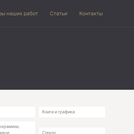
ы наших работ
Статьи
Контакты
Книги и графика
керамики,
-маше
Стекло