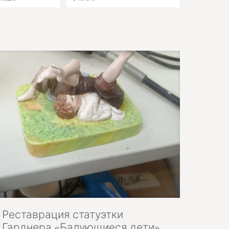
Реставрация статуэтки
Гарднера «Балующиеся дети»