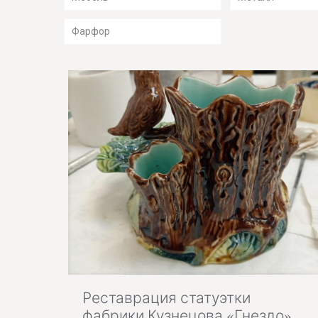
Фарфор
Реставрация статуэтки
фабрики Кузнецова «Гнездо»